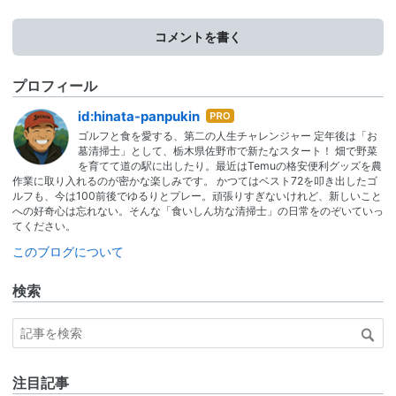
コメントを書く
プロフィール
はて
id:hinata-panpukin
なブ
ゴルフと食を愛する、第二の人生チャレンジャー 定年後は「お
ログ
墓清掃士」として、栃木県佐野市で新たなスタート！ 畑で野菜
Pro
を育てて道の駅に出したり。最近はTemuの格安便利グッズを農
作業に取り入れるのが密かな楽しみです。 かつてはベスト72を叩き出したゴ
ルフも、今は100前後でゆるりとプレー。頑張りすぎないけれど、新しいこと
への好奇心は忘れない。そんな「食いしん坊な清掃士」の日常をのぞいていっ
てください。
このブログについて
検索
注目記事