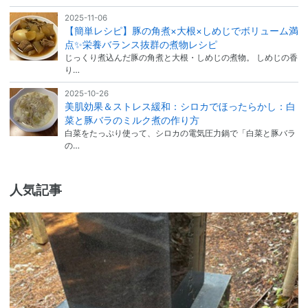
2025-11-06
【簡単レシピ】豚の角煮×大根×しめじでボリューム満
点✨栄養バランス抜群の煮物レシピ
じっくり煮込んだ豚の角煮と大根・しめじの煮物。 しめじの香
り…
2025-10-26
美肌効果＆ストレス緩和：シロカでほったらかし：白
菜と豚バラのミルク煮の作り方
白菜をたっぷり使って、シロカの電気圧力鍋で「白菜と豚バラ
の…
人気記事