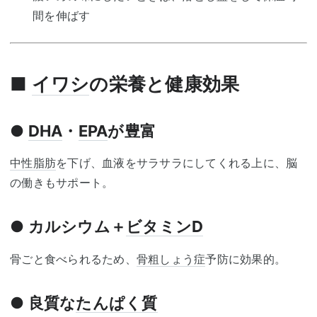
間を伸ばす
■
イワシ
の栄養と健康効果
●
DHA
・
EPA
が豊富
中性脂肪
を下げ、血液をサラサラにしてくれる上に、脳
の働きもサポート。
● カルシウム＋
ビタミンD
骨ごと食べられるため、
骨粗しょう症
予防に効果的。
● 良質な
たんぱく質