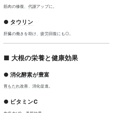
筋肉の修復、
代謝
アップに。
●
タウリン
肝臓の働きを助け、
疲労
回復にも◎。
■ 大根の栄養と健康効果
● 消化
酵素
が豊富
胃もたれ
改善、消化促進。
● ビタミンC