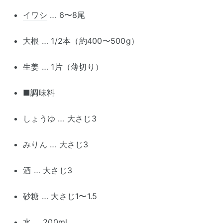
イワシ
… 6〜8尾
大根 … 1/2本（約400〜500g）
生姜 … 1片（薄切り）
■調味料
しょうゆ … 大さじ3
みりん … 大さじ3
酒 … 大さじ3
砂糖 … 大さじ1〜1.5
水 … 200ml