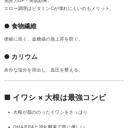
免疫力UP・美肌効果。
スロー調理はビタミンCが壊れにくいのもメリット。
●
食物繊維
便秘に良く、血糖値の急上昇を防ぐ。
●
カリウム
余分な塩分を排出し、血圧を整える。
■
イワシ
× 大根は最強コンビ
大根が脂ののった
イワシ
をさっぱり
DHA
/
EPA
と消化
酵素
で胃に優しい