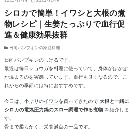
2025
-
11
-
14
2025
-
12
-
14
シロカで簡単！イワシと大根の煮
物レシピ｜生姜たっぷりで血行促
進＆健康効果抜群
日向パンプキンの家庭料理
日向パンプキンの
しげる
です。
最近は毎日ショウガを料理に使っていて、身体がぽかぽ
か温まるのを実感しています。血行も良くなるので、こ
れからの季節には特におすすめです。
今日は、小ぶりの
イワシ
を買ってきたので
大根と一緒に
シロカの
電気圧力鍋
のスロー調理で作る煮物
を紹介しま
す。
骨まで柔らかく、栄養満点の一品です。