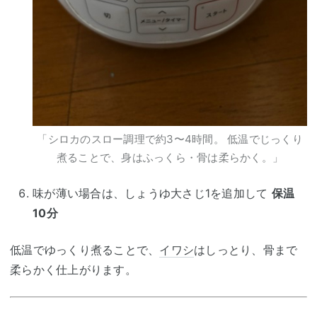
「シロカのスロー調理で約3〜4時間。 低温でじっくり
煮ることで、身はふっくら・骨は柔らかく。」
味が薄い場合は、しょうゆ大さじ1を追加して
保温
10分
低温でゆっくり煮ることで、
イワシ
はしっとり、骨まで
柔らかく仕上がります。