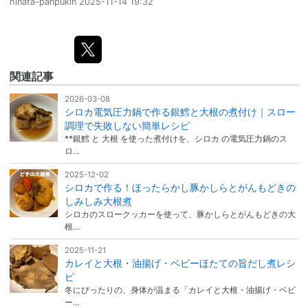
hinata-panpukin
2025-11-14 19:32
関連記事
2026-03-08
シロカ電気圧力鍋で作る銀鱈と大根の煮付け｜スロー
調理で失敗しない簡単レシピ
**銀鱈 と 大根 を使った煮付けを、シロカ の電気圧力鍋のス
ロ…
2025-12-02
シロカで作る！ほったらかし豚かしらとがんもどきの
しみしみ大根煮
シロカのスロークッカーを使って、豚かしらとがんもどきの大
根…
2025-11-21
カレイと大根・油揚げ・ベビーほたての旨だし煮レシ
ピ
冬にぴったりの、身体が温まる「カレイと大根・油揚げ・ベビ
ー…