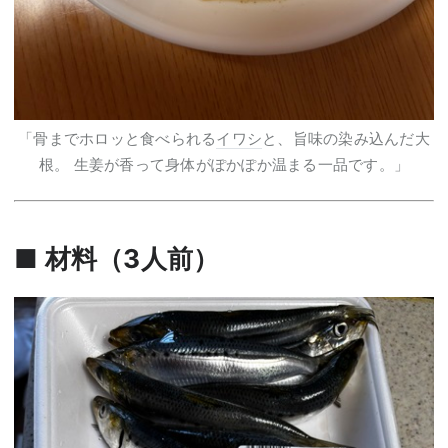
「骨までホロッと食べられる
イワシ
と、旨味の染み込んだ大
根。 生姜が香って身体がぽかぽか温まる一品です。」
■ 材料（3人前）