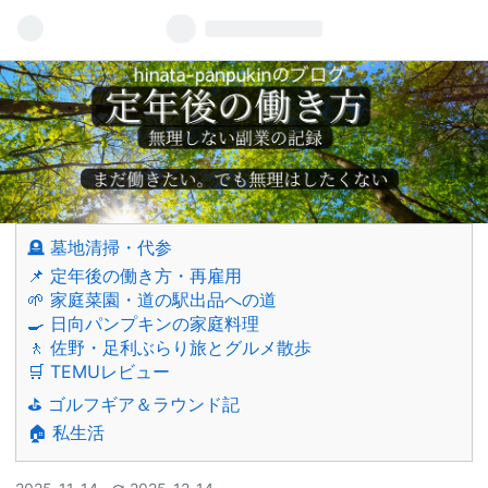
🪦 墓地清掃・代参
📌 定年後の働き方・再雇用
🌱 家庭菜園・道の駅出品への道
🍳 日向パンプキンの家庭料理
🚶 佐野・足利ぶらり旅とグルメ散歩
🛒 TEMUレビュー
⛳ ゴルフギア＆ラウンド記
🏠 私生活