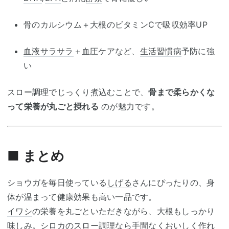
骨のカルシウム＋大根のビタミンCで吸収効率UP
血液サラサラ
＋血圧ケアなど、
生活習慣病
予防に強
い
スロー調理でじっくり煮込むことで、
骨まで柔らかくな
って栄養が丸ごと摂れる
のが魅力です。
■ まとめ
ショウガを毎日使っている
しげる
さんにぴったりの、身
体が温まって健康効果も高い一品です。
イワシ
の栄養を丸ごといただきながら、大根もしっかり
味しみ。シロカのスロー調理なら手間なくおいしく作れ